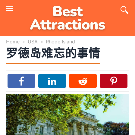
Skip
to
content
Home
»
USA
»
Rhode Island
罗德岛难忘的事情