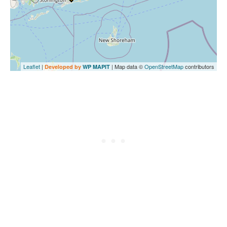
Leaflet
|
| Map data ©
OpenStreetMap
contributors
Developed by
WP MAPIT