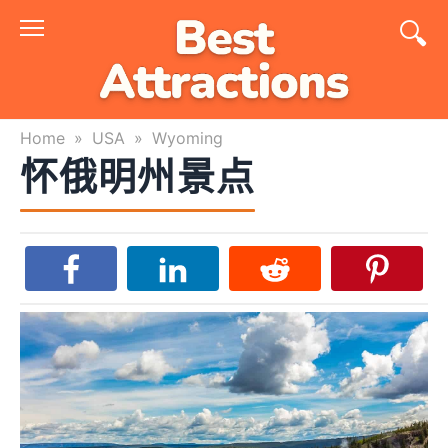
Skip
to
content
Home
»
USA
»
Wyoming
怀俄明州景点