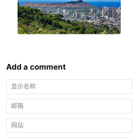
Add a comment
显
示
邮
名
箱
称
网
站