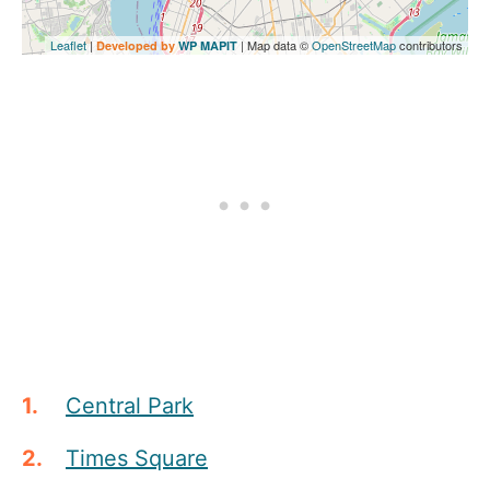
Leaflet
|
| Map data ©
OpenStreetMap
contributors
Developed by
WP MAPIT
Central Park
Times Square