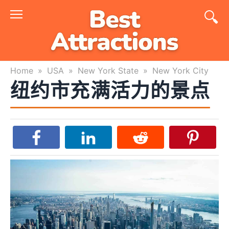
Skip
to
content
Home
»
USA
»
New York State
»
New York City
纽约市充满活力的景点