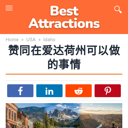
Skip
to
content
Home
»
USA
»
Idaho
赞同在爱达荷州可以做
的事情