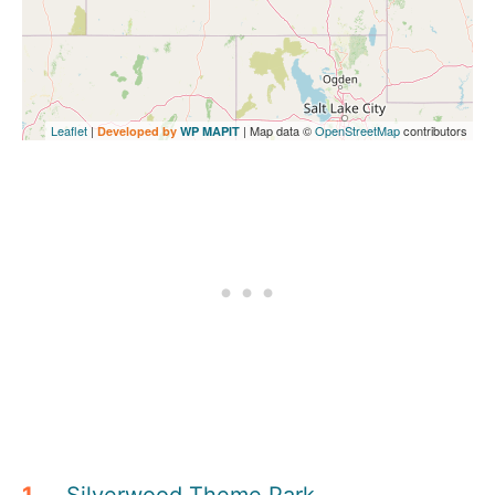
Leaflet
|
| Map data ©
OpenStreetMap
contributors
Developed by
WP MAPIT
Silverwood Theme Park