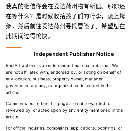
我真的相信你会在爱达荷州物有所值。那你还
在等什么？是时候收拾孩子们的行李，装上烤
架，然后前往爱达荷州寻找冒险了。希望您在
此期间过得愉快。
Independent Publisher Notice
BestAttractions is an independent editorial publisher. We
are not affiliated with, endorsed by, or acting on behalf of
any location, business, property owner, manager,
government agency, or organization described in this
article.
Comments posted on this page are not forwarded to,
reviewed by, or acted upon by any entity mentioned in the
article.
For official inquiries, complaints, applications, bookings, or