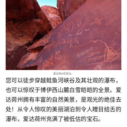
爱达荷州的景点。
您可以徒步穿越鲑鱼河峡谷及其壮观的瀑布，
也可以惊叹于博伊西山麓白雪皑皑的全景。爱
达荷州拥有丰富的自然美景，是观光的绝佳去
处！从令人惊叹的美丽湖泊到令人瞠目结舌的
瀑布，爱达荷州充满了被低估的宝石。