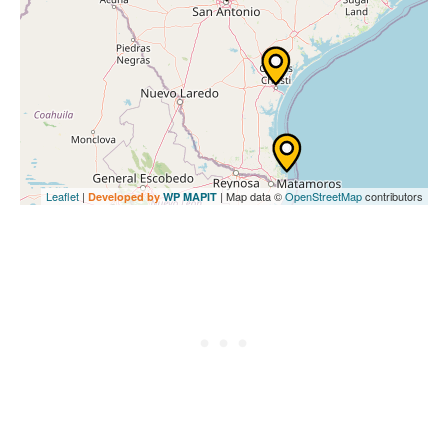
Leaflet
|
| Map data ©
OpenStreetMap
contributors
Developed by
WP MAPIT